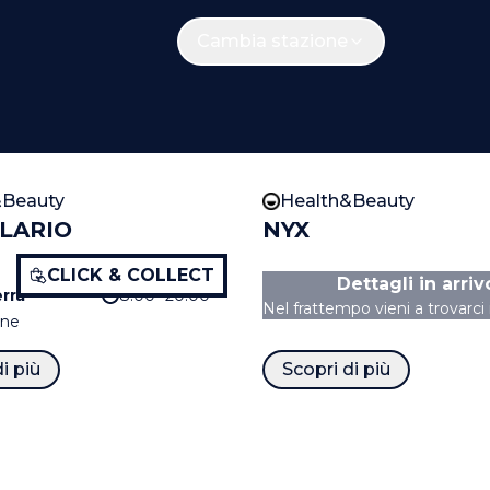
Cambia stazione
&Beauty
Health&Beauty
LARIO
NYX
CLICK & COLLECT
Dettagli in arriv
rra
8:00 -20:00
Nel frattempo vieni a trovarci
one
i più
Scopri di più