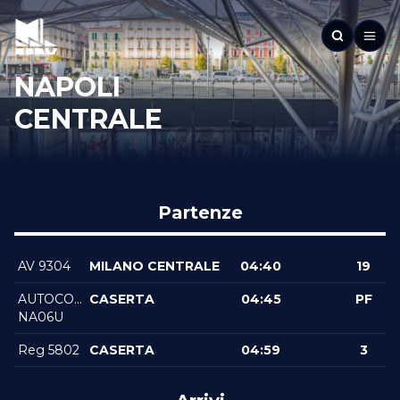
NAPOLI
CENTRALE
Partenze
AV 9304
MILANO CENTRALE
04:40
19
AUTOCORSA
CASERTA
04:45
PF
NA06U
Reg 5802
CASERTA
04:59
3