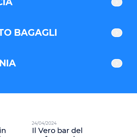
IA
TO BAGAGLI
NIA
24/04/2024
01/0
in
Il Vero bar del
A 