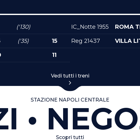
('130)
IC_Notte 1955
ROMA T
6
('35)
15
Reg 21437
VILLA L
0
11
Vedi tutti i treni
STAZIONE NAPOLI CENTRALE
NEGOZ
Scopri tutti