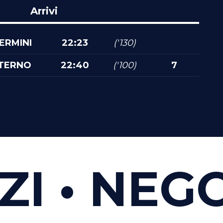
Arrivi
ERMINI
22:23
('130)
ITERNO
22:40
('100)
7
I
NEGOZ