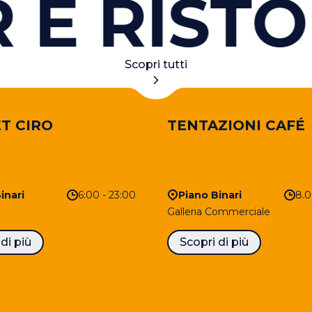
 RISTORA
Scopri tutti
T CIRO
TENTAZIONI CAFÉ
inari
6:00 - 23:00
Piano Binari
8.0
Galleria Commerciale
di più
Scopri di più