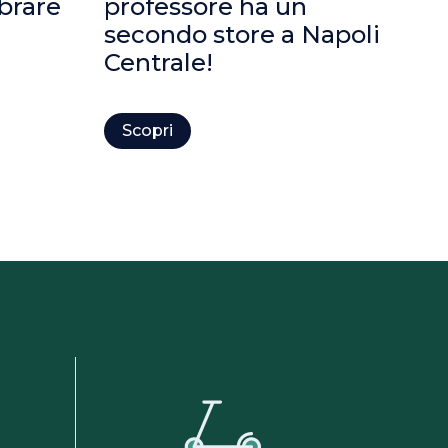
brare
professore ha un
ap
secondo store a Napoli
Centrale!
Scopri
S