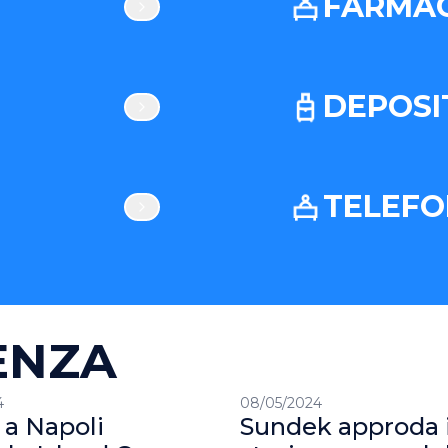
FARMAC
DEPOSI
TELEFO
ENZA
4
08/05/2024
 a Napoli
Sundek approda 