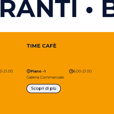
NTI
BAR
V
TIME CAFÈ
0-21.00
Piano -1
6.00-21.00
30
Galleria Commerciale
Scopri di più
V